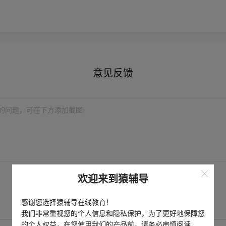
意见反馈
的问题，可在下方添加截图
欢迎来到猿辅导
登录猿辅导
感谢您选择猿辅导在线教育！
我们非常重视您的个人信息和隐私保护，为了更好地保障您
猿辅导 / 猿题库 / 小猿搜题注册手机号
的个人权益，在您使用我们的产品前，请务必审慎阅读