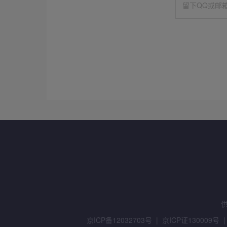
留下QQ或邮
京ICP备12032703号
|
京ICP证130009号
|