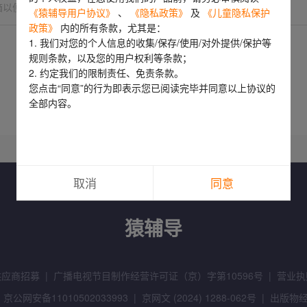
箱以便我们尽快回复
《猿辅导用户协议》
、
《隐私政策》
及
《儿童隐私保护
政策》
内的所有条款，尤其是：
密码
1. 我们对您的个人信息的收集/保存/使用/对外提供/保护等
规则条款，以及您的用户权利等条款；
提交
2. 约定我们的限制责任、免责条款。
立即登录
您点击“同意”的行为即表示您已阅读完毕并同意以上协议的
全部内容。
忘记密码?
短信验证码登录
注册/登录即代表你已阅读并同意
《猿辅导用户协
议》
、
《隐私政策》
、
《儿童隐私保护政策》
立即注册
取消
同意
供应商招募
|
广播电视节目制作经营许可证（京）字第10596号
|
营业执
京公网安备11010502033993
|
京网文 (2024) 1288-062号
|
出版物